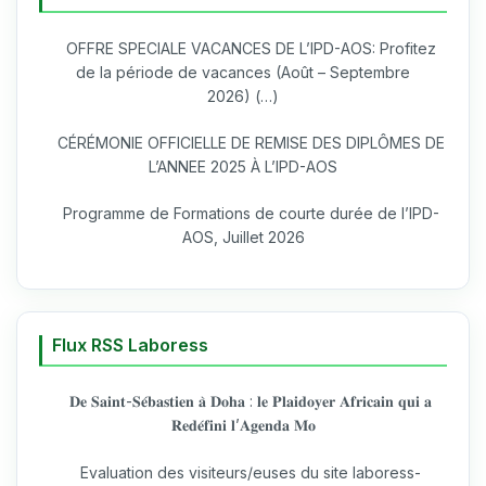
OFFRE SPECIALE VACANCES DE L’IPD-AOS: Profitez
de la période de vacances (Août – Septembre
2026) (…)
CÉRÉMONIE OFFICIELLE DE REMISE DES DIPLÔMES DE
L’ANNEE 2025 À L’IPD-AOS
Programme de Formations de courte durée de l’IPD-
AOS, Juillet 2026
Flux RSS Laboress
𝐃𝐞 𝐒𝐚𝐢𝐧𝐭-𝐒𝐞́𝐛𝐚𝐬𝐭𝐢𝐞𝐧 𝐚̀ 𝐃𝐨𝐡𝐚 : 𝐥𝐞 𝐏𝐥𝐚𝐢𝐝𝐨𝐲𝐞𝐫 𝐀𝐟𝐫𝐢𝐜𝐚𝐢𝐧 𝐪𝐮𝐢 𝐚
𝐑𝐞𝐝𝐞́𝐟𝐢𝐧𝐢 𝐥’𝐀𝐠𝐞𝐧𝐝𝐚 𝐌𝐨
Evaluation des visiteurs/euses du site laboress-