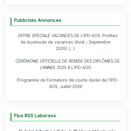
Publicités Annonces
OFFRE SPECIALE VACANCES DE L’IPD-AOS: Profitez
de la période de vacances (Août – Septembre
2026) (…)
CÉRÉMONIE OFFICIELLE DE REMISE DES DIPLÔMES DE
L’ANNEE 2025 À L’IPD-AOS
Programme de Formations de courte durée de l’IPD-
AOS, Juillet 2026
Flux RSS Laboress
𝐃𝐞 𝐒𝐚𝐢𝐧𝐭-𝐒𝐞́𝐛𝐚𝐬𝐭𝐢𝐞𝐧 𝐚̀ 𝐃𝐨𝐡𝐚 : 𝐥𝐞 𝐏𝐥𝐚𝐢𝐝𝐨𝐲𝐞𝐫 𝐀𝐟𝐫𝐢𝐜𝐚𝐢𝐧 𝐪𝐮𝐢 𝐚