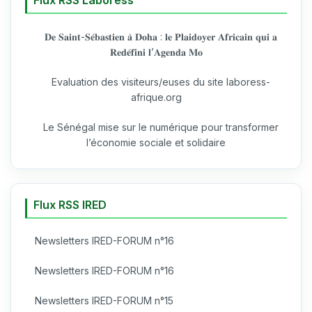
𝐃𝐞 𝐒𝐚𝐢𝐧𝐭-𝐒𝐞́𝐛𝐚𝐬𝐭𝐢𝐞𝐧 𝐚̀ 𝐃𝐨𝐡𝐚 : 𝐥𝐞 𝐏𝐥𝐚𝐢𝐝𝐨𝐲𝐞𝐫 𝐀𝐟𝐫𝐢𝐜𝐚𝐢𝐧 𝐪𝐮𝐢 𝐚
𝐑𝐞𝐝𝐞́𝐟𝐢𝐧𝐢 𝐥’𝐀𝐠𝐞𝐧𝐝𝐚 𝐌𝐨
Evaluation des visiteurs/euses du site laboress-
afrique.org
Le Sénégal mise sur le numérique pour transformer
l’économie sociale et solidaire
Flux RSS IRED
Newsletters IRED-FORUM n°16
Newsletters IRED-FORUM n°16
Newsletters IRED-FORUM n°15