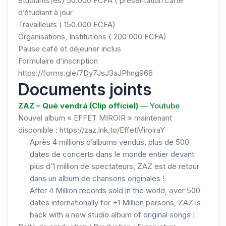
étudiants(es) 50.000 FCFA ( présentation carte
d’étudiant à jour
Travailleurs ( 150.000 FCFA)
Organisations, Institutions ( 200 000 FCFA)
Pause café et déjeuner inclus
Formulaire d’inscription
https://forms.gle/7Dy7JsJ3aJPhng966
Documents joints
ZAZ – Qué vendrá (Clip officiel)
— Youtube
Nouvel album « EFFET MIROIR » maintenant
disponible :
https://zaz.lnk.to/EffetMiroiraY
Après 4 millions d’albums vendus, plus de 500
dates de concerts dans le monde entier devant
plus d’1 million de spectateurs, ZAZ est de retour
dans un album de chansons originales !
After 4 Million records sold in the world, over 500
dates internationally for +1 Million persons, ZAZ is
back with a new studio album of original songs !