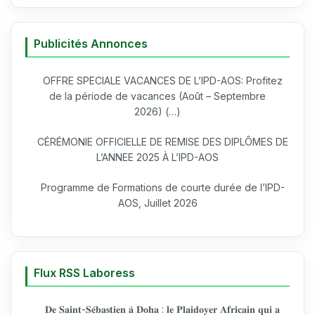
Publicités Annonces
OFFRE SPECIALE VACANCES DE L’IPD-AOS: Profitez
de la période de vacances (Août – Septembre
2026) (…)
CÉRÉMONIE OFFICIELLE DE REMISE DES DIPLÔMES DE
L’ANNEE 2025 À L’IPD-AOS
Programme de Formations de courte durée de l’IPD-
AOS, Juillet 2026
Flux RSS Laboress
𝐃𝐞 𝐒𝐚𝐢𝐧𝐭-𝐒𝐞́𝐛𝐚𝐬𝐭𝐢𝐞𝐧 𝐚̀ 𝐃𝐨𝐡𝐚 : 𝐥𝐞 𝐏𝐥𝐚𝐢𝐝𝐨𝐲𝐞𝐫 𝐀𝐟𝐫𝐢𝐜𝐚𝐢𝐧 𝐪𝐮𝐢 𝐚