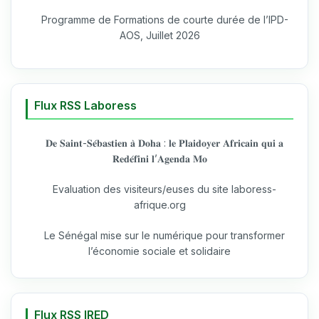
Programme de Formations de courte durée de l’IPD-
AOS, Juillet 2026
Flux RSS Laboress
𝐃𝐞 𝐒𝐚𝐢𝐧𝐭-𝐒𝐞́𝐛𝐚𝐬𝐭𝐢𝐞𝐧 𝐚̀ 𝐃𝐨𝐡𝐚 : 𝐥𝐞 𝐏𝐥𝐚𝐢𝐝𝐨𝐲𝐞𝐫 𝐀𝐟𝐫𝐢𝐜𝐚𝐢𝐧 𝐪𝐮𝐢 𝐚
𝐑𝐞𝐝𝐞́𝐟𝐢𝐧𝐢 𝐥’𝐀𝐠𝐞𝐧𝐝𝐚 𝐌𝐨
Evaluation des visiteurs/euses du site laboress-
afrique.org
Le Sénégal mise sur le numérique pour transformer
l’économie sociale et solidaire
Flux RSS IRED