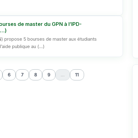
ourses de master du GPN à l’IPD-
(…)
) propose 5 bourses de master aux étudiants
l’aide publique au (…)
6
7
8
9
…
11