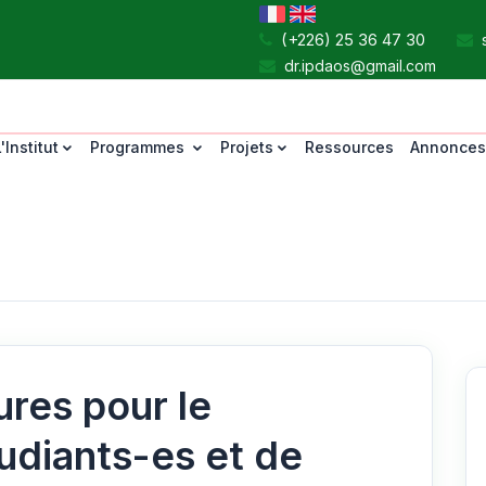
Téléphone :
(+226) 25 36 47 30
dr.ipdaos@gmail.com
'Institut
Programmes
Projets
Ressources
Annonces
ures pour le
udiants-es et de