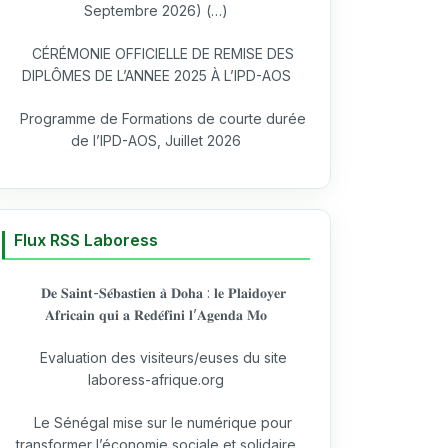
Septembre 2026) (…)
CÉRÉMONIE OFFICIELLE DE REMISE DES
DIPLÔMES DE L’ANNEE 2025 À L’IPD-AOS
Programme de Formations de courte durée
de l’IPD-AOS, Juillet 2026
Flux RSS Laboress
𝐃𝐞 𝐒𝐚𝐢𝐧𝐭-𝐒𝐞́𝐛𝐚𝐬𝐭𝐢𝐞𝐧 𝐚̀ 𝐃𝐨𝐡𝐚 : 𝐥𝐞 𝐏𝐥𝐚𝐢𝐝𝐨𝐲𝐞𝐫
𝐀𝐟𝐫𝐢𝐜𝐚𝐢𝐧 𝐪𝐮𝐢 𝐚 𝐑𝐞𝐝𝐞́𝐟𝐢𝐧𝐢 𝐥’𝐀𝐠𝐞𝐧𝐝𝐚 𝐌𝐨
Evaluation des visiteurs/euses du site
laboress-afrique.org
Le Sénégal mise sur le numérique pour
transformer l’économie sociale et solidaire