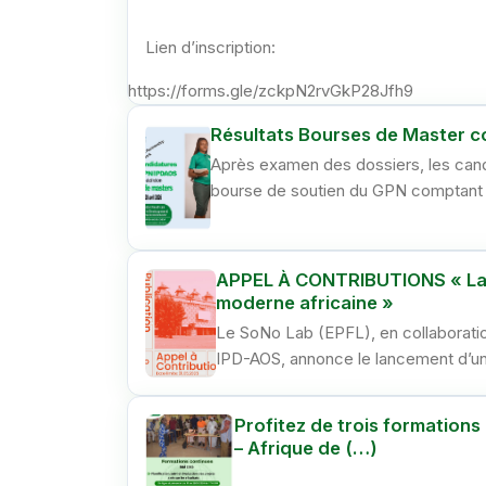
Lien d’inscription:
https://forms.gle/zckpN2rvGkP28Jfh9
Résultats Bourses de Master 
Après examen des dossiers, les cand
bourse de soutien du GPN comptant 
APPEL À CONTRIBUTIONS « La M
moderne africaine »
Le SoNo Lab (EPFL), en collaboratio
IPD-AOS, annonce le lancement d’un
Profitez de trois formations
– Afrique de (…)