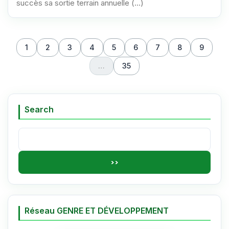
succès sa sortie terrain annuelle (…)
1
2
3
4
5
6
7
8
9
…
35
Search
Search:
Réseau GENRE ET DÉVELOPPEMENT