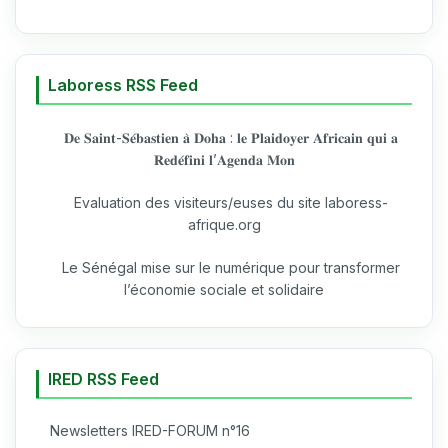
Laboress RSS Feed
𝐃𝐞 𝐒𝐚𝐢𝐧𝐭-𝐒𝐞́𝐛𝐚𝐬𝐭𝐢𝐞𝐧 𝐚̀ 𝐃𝐨𝐡𝐚 : 𝐥𝐞 𝐏𝐥𝐚𝐢𝐝𝐨𝐲𝐞𝐫 𝐀𝐟𝐫𝐢𝐜𝐚𝐢𝐧 𝐪𝐮𝐢 𝐚
𝐑𝐞𝐝𝐞́𝐟𝐢𝐧𝐢 𝐥’𝐀𝐠𝐞𝐧𝐝𝐚 𝐌𝐨𝐧
Evaluation des visiteurs/euses du site laboress-
afrique.org
Le Sénégal mise sur le numérique pour transformer
l’économie sociale et solidaire
IRED RSS Feed
Newsletters IRED-FORUM n°16