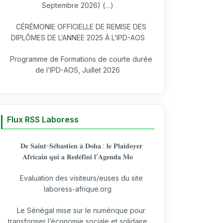
Septembre 2026) (…)
CÉRÉMONIE OFFICIELLE DE REMISE DES
DIPLÔMES DE L’ANNEE 2025 À L’IPD-AOS
Programme de Formations de courte durée
de l’IPD-AOS, Juillet 2026
Flux RSS Laboress
𝐃𝐞 𝐒𝐚𝐢𝐧𝐭-𝐒𝐞́𝐛𝐚𝐬𝐭𝐢𝐞𝐧 𝐚̀ 𝐃𝐨𝐡𝐚 : 𝐥𝐞 𝐏𝐥𝐚𝐢𝐝𝐨𝐲𝐞𝐫
𝐀𝐟𝐫𝐢𝐜𝐚𝐢𝐧 𝐪𝐮𝐢 𝐚 𝐑𝐞𝐝𝐞́𝐟𝐢𝐧𝐢 𝐥’𝐀𝐠𝐞𝐧𝐝𝐚 𝐌𝐨
Evaluation des visiteurs/euses du site
laboress-afrique.org
Le Sénégal mise sur le numérique pour
transformer l’économie sociale et solidaire