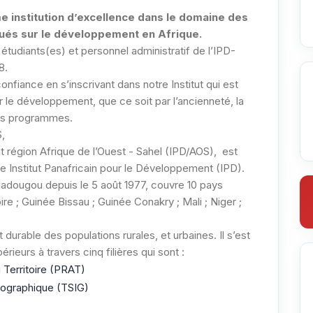
 institution d’excellence dans le domaine des
qués sur le développement en Afrique.
tudiants(es) et personnel administratif de l’IPD-
8.
onfiance en s’inscrivant dans notre Institut qui est
 le développement, que ce soit par l’ancienneté, la
 ses programmes.
S,
t région Afrique de l’Ouest - Sahel (IPD/AOS), est
le Institut Panafricain pour le Développement (IPD).
gadougou depuis le 5 août 1977, couvre 10 pays
ire ; Guinée Bissau ; Guinée Conakry ; Mali ; Niger ;
urable des populations rurales, et urbaines. Il s’est
ieurs à travers cinq filières qui sont :
 Territoire (PRAT)
éographique (TSIG)
)