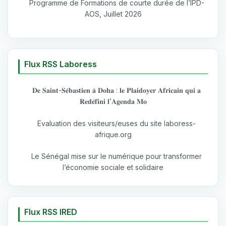
Programme de Formations de courte durée de l’IPD-
AOS, Juillet 2026
Flux RSS Laboress
𝐃𝐞 𝐒𝐚𝐢𝐧𝐭-𝐒𝐞́𝐛𝐚𝐬𝐭𝐢𝐞𝐧 𝐚̀ 𝐃𝐨𝐡𝐚 : 𝐥𝐞 𝐏𝐥𝐚𝐢𝐝𝐨𝐲𝐞𝐫 𝐀𝐟𝐫𝐢𝐜𝐚𝐢𝐧 𝐪𝐮𝐢 𝐚
𝐑𝐞𝐝𝐞́𝐟𝐢𝐧𝐢 𝐥’𝐀𝐠𝐞𝐧𝐝𝐚 𝐌𝐨
Evaluation des visiteurs/euses du site laboress-
afrique.org
Le Sénégal mise sur le numérique pour transformer
l’économie sociale et solidaire
Flux RSS IRED